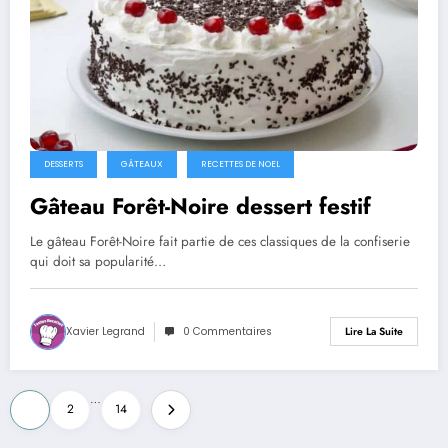
DESSERTS
GÂTEAUX
RECETTES DE NOEL
Gâteau Forêt-Noire dessert festif
Le gâteau Forêt-Noire fait partie de ces classiques de la confiserie
qui doit sa popularité…
Xavier Legrand
0 Commentaires
Lire La Suite
Pagination
…
1
2
14
des