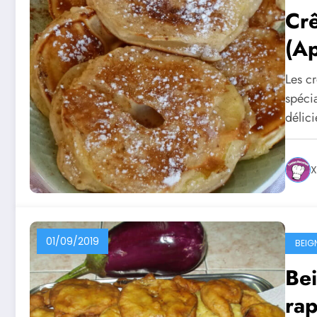
Crê
(Ap
Les c
spécia
délic
X
01/09/2019
BEIG
Bei
rap