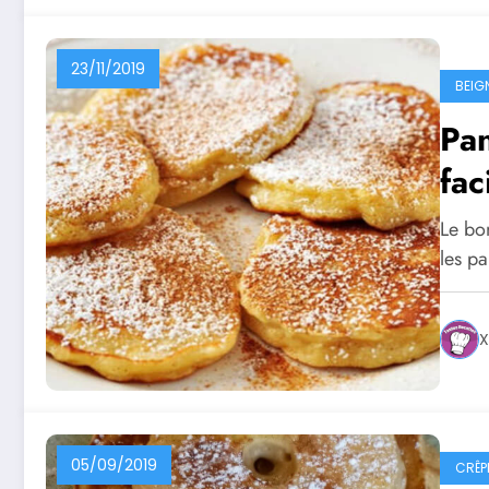
23/11/2019
BEIG
Pan
fac
Le bo
les p
X
05/09/2019
CRÊP