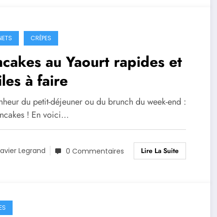
NETS
CRÊPES
cakes au Yaourt rapides et
iles à faire
nheur du petit-déjeuner ou du brunch du week-end :
ancakes ! En voici…
Lire La Suite
avier Legrand
0 Commentaires
ES