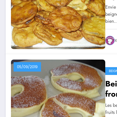
Envie
beigne
bien
X
05/09/2019
BEIG
Bei
fr
Les be
fruits