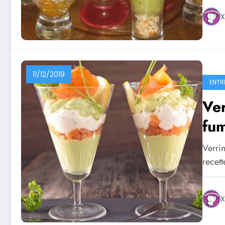
X
11/12/2019
ENTR
Ver
fum
Verri
recett
X