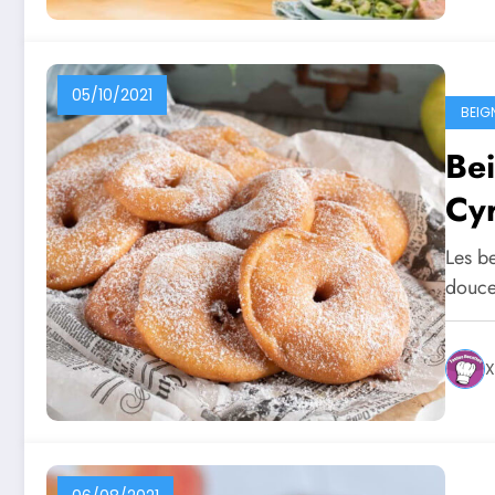
05/10/2021
BEIG
Be
Cyr
Les b
douce
X