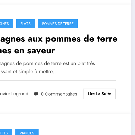
GNES
PLATS
POMMES DE TERRE
sagnes aux pommes de terre
hes en saveur
sagnes de pommes de terre est un plat très
issant et simple à mettre…
Lire La Suite
avier Legrand
0 Commentaires
TTES
VIANDES