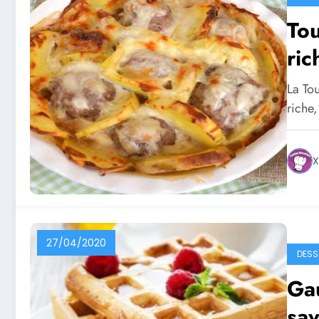
Tou
ric
La Tou
riche
X
27/04/2020
DESS
Gau
sa