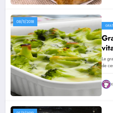
08/11/2018
GRAT
Gra
vit
Le gra
de ce
X