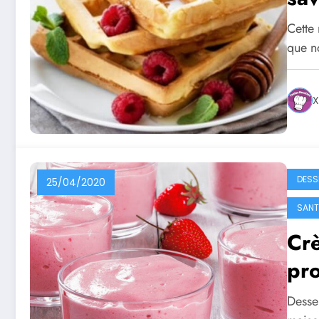
Cette 
que n
X
DESS
25/04/2020
SANTE
Crè
pro
Desser