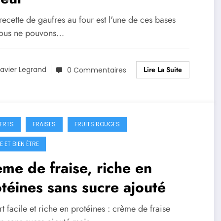
recette de gaufres au four est l'une de ces bases
ous ne pouvons…
Lire La Suite
avier Legrand
0 Commentaires
ERTS
FRAISES
FRUITS ROUGES
 ET BIEN ÊTRE
me de fraise, riche en
téines sans sucre ajouté
t facile et riche en protéines : crème de fraise