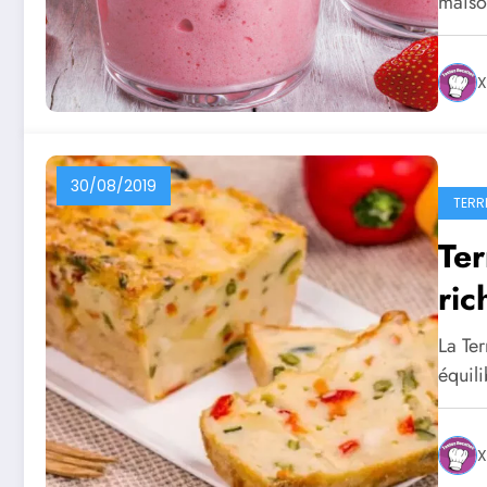
maiso
X
30/08/2019
TERR
Ter
ric
La Ter
équili
X