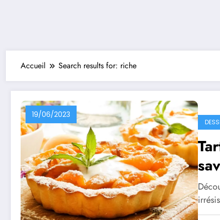
Accueil
Search results for: riche
19/06/2023
DESS
Tar
sa
Décou
irrési