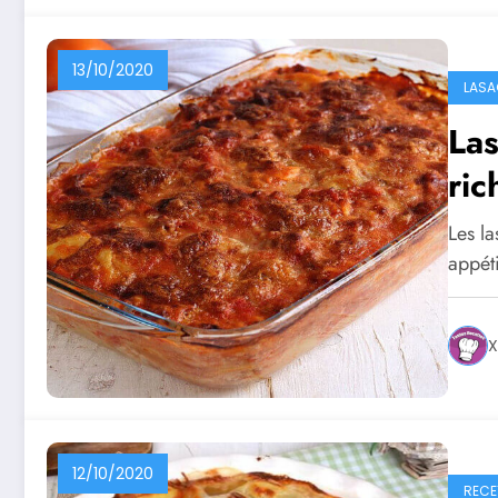
13/10/2020
LASA
La
ric
Les la
appét
X
12/10/2020
RECE