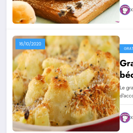
X
16/10/2020
GRAT
Gra
béc
Le gra
d'acc
X