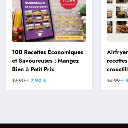
100 Recettes Économiques
Airfrye
et Savoureuses : Mangez
recettes
Bien à Petit Prix
croustil
Le
Le
L
12,90
€
7,90
€
14,99
€
prix
prix
p
initial
actuel
i
était :
est :
é
12,90 €.
7,90 €.
1