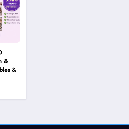
0
n &
bles &