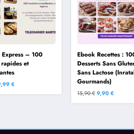
r Express – 100
Ebook Recettes : 10
 rapides et
Desserts Sans Glute
lantes
Sans Lactose (Inrata
Gourmands)
e
Le
9,99
€
rix
prix
Le
Le
15,90
€
9,90
€
nitial
actuel
prix
prix
tait :
est :
initial
actuel
4,99 €.
9,99 €.
était :
est :
15,90 €.
9,90 €.