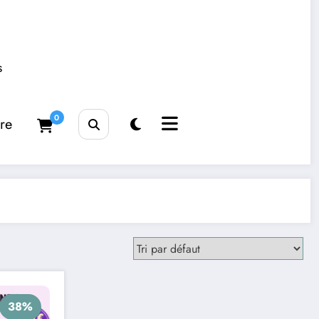
s
0
tre
38%