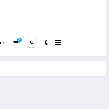
s
0
tre