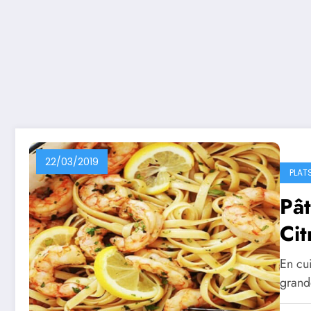
22/03/2019
PLAT
Pât
Cit
En cui
grande