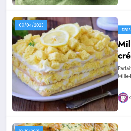
09/04/2023
DESS
Mil
cr
Parfai
Mille
X