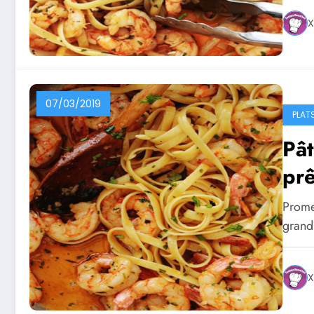
X
07/03/2019
PLAT
Pât
prê
Promet
grand
X