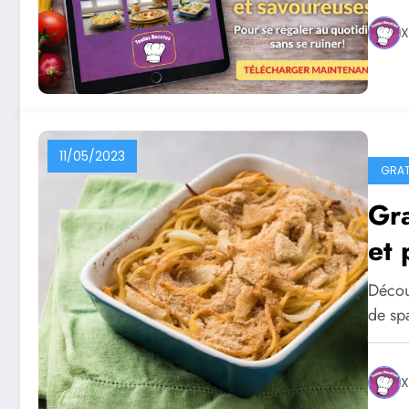
X
11/05/2023
GRAT
Gra
et
Décou
de sp
X