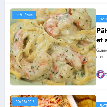
05/01/2019
PLAT
Pât
et 
Quand 
cœur 
X
09/06/2016
PLAT