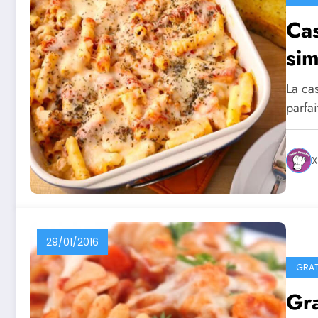
Cas
sim
La cas
parfa
X
29/01/2016
GRAT
Gra