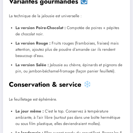
Variantes gourmandes
La technique de la jalousie est universelle :
La version Poire-Chocolat :
Compotée de poires + pépites
de chocolat noir.
La version Rouge :
Fruits rouges (framboises, fraises) mais
attention, ajoutez plus de poudre d’amande car ils rendent
beaucoup d’eau.
La version Salée :
Jalousie au chèvre, épinards et pignons de
pin, ou jambon-béchamel-fromage (façon panier feuilleté).
Conservation & service
Le feuilletage est éphémère.
Le jour même :
C’est le top. Conservez à température
ambiante, à l’air libre (surtout pas dans une boîte hermétique
ou sous film plastique, elles deviendraient molles).
Le lendemain :
Elles auront perdu du croustillant. Passez-les 5