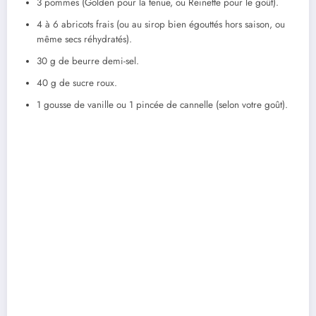
3 pommes (Golden pour la tenue, ou Reinette pour le goût).
4 à 6 abricots frais (ou au sirop bien égouttés hors saison, ou
même secs réhydratés).
30 g de beurre demi-sel.
40 g de sucre roux.
1 gousse de vanille ou 1 pincée de cannelle (selon votre goût).