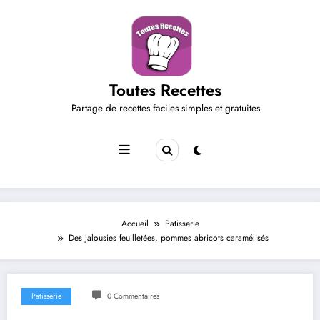
Aller
au
contenu
Toutes Recettes
Partage de recettes faciles simples et gratuites
Accueil
Patisserie
Des jalousies feuilletées, pommes abricots caramélisés
Patisserie
0 Commentaires