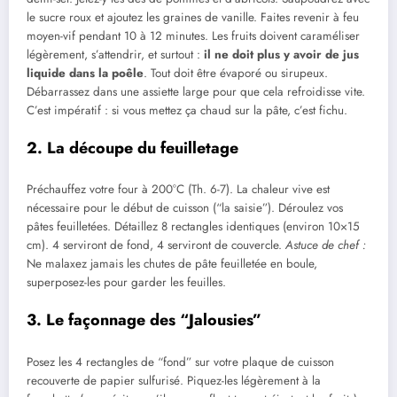
le sucre roux et ajoutez les graines de vanille. Faites revenir à feu
moyen-vif pendant 10 à 12 minutes. Les fruits doivent caraméliser
légèrement, s’attendrir, et surtout :
il ne doit plus y avoir de jus
liquide dans la poêle
. Tout doit être évaporé ou sirupeux.
Débarrassez dans une assiette large pour que cela refroidisse vite.
C’est impératif : si vous mettez ça chaud sur la pâte, c’est fichu.
2. La découpe du feuilletage
Préchauffez votre four à 200°C (Th. 6-7). La chaleur vive est
nécessaire pour le début de cuisson (“la saisie”). Déroulez vos
pâtes feuilletées. Détaillez 8 rectangles identiques (environ 10×15
cm). 4 serviront de fond, 4 serviront de couvercle.
Astuce de chef :
Ne malaxez jamais les chutes de pâte feuilletée en boule,
superposez-les pour garder les feuilles.
3. Le façonnage des “Jalousies”
Posez les 4 rectangles de “fond” sur votre plaque de cuisson
recouverte de papier sulfurisé. Piquez-les légèrement à la