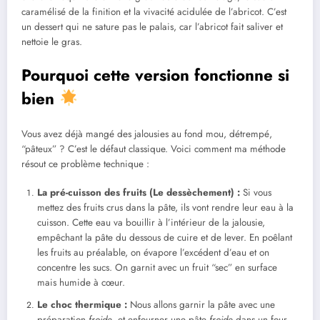
caramélisé de la finition et la vivacité acidulée de l’abricot. C’est
un dessert qui ne sature pas le palais, car l’abricot fait saliver et
nettoie le gras.
Pourquoi cette version fonctionne si
bien
Vous avez déjà mangé des jalousies au fond mou, détrempé,
“pâteux” ? C’est le défaut classique. Voici comment ma méthode
résout ce problème technique :
La pré-cuisson des fruits (Le dessèchement) :
Si vous
mettez des fruits crus dans la pâte, ils vont rendre leur eau à la
cuisson. Cette eau va bouillir à l’intérieur de la jalousie,
empêchant la pâte du dessous de cuire et de lever. En poêlant
les fruits au préalable, on évapore l’excédent d’eau et on
concentre les sucs. On garnit avec un fruit “sec” en surface
mais humide à cœur.
Le choc thermique :
Nous allons garnir la pâte avec une
préparation
froide
, et enfourner une pâte
froide
dans un four