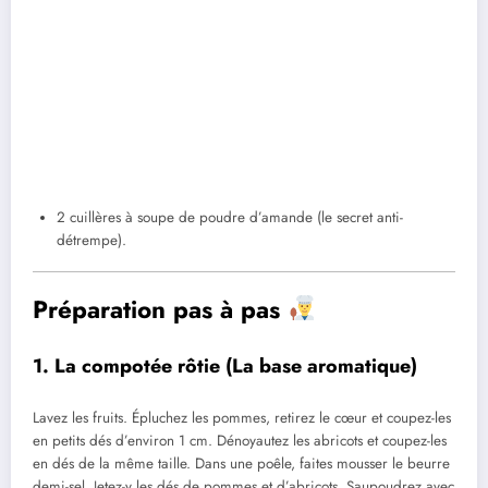
2 cuillères à soupe de poudre d’amande (le secret anti-
détrempe).
Préparation pas à pas
1. La compotée rôtie (La base aromatique)
Lavez les fruits. Épluchez les pommes, retirez le cœur et coupez-les
en petits dés d’environ 1 cm. Dénoyautez les abricots et coupez-les
en dés de la même taille. Dans une poêle, faites mousser le beurre
demi-sel. Jetez-y les dés de pommes et d’abricots. Saupoudrez avec