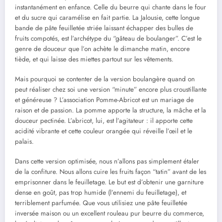
instantanément en enfance. Celle du beurre qui chante dans le four
et du sucre qui caramélise en fait partie. La Jalousie, cette longue
bande de pâte feuilletée striée laissant échapper des bulles de
fruits compotés, est l’archétype du “gâteau de boulanger”. C’est le
genre de douceur que l’on achète le dimanche matin, encore
tiède, et qui laisse des miettes partout sur les vêtements.
Mais pourquoi se contenter de la version boulangère quand on
peut réaliser chez soi une version “minute” encore plus croustillante
et généreuse ? L’association Pomme-Abricot est un mariage de
raison et de passion. La pomme apporte la structure, la mâche et la
douceur pectinée. L’abricot, lui, est l’agitateur : il apporte cette
acidité vibrante et cette couleur orangée qui réveille l’œil et le
palais.
Dans cette version optimisée, nous n’allons pas simplement étaler
de la confiture. Nous allons cuire les fruits façon “tatin” avant de les
emprisonner dans le feuilletage. Le but est d’obtenir une garniture
dense en goût, pas trop humide (l’ennemi du feuilletage), et
terriblement parfumée. Que vous utilisiez une pâte feuilletée
inversée maison ou un excellent rouleau pur beurre du commerce,