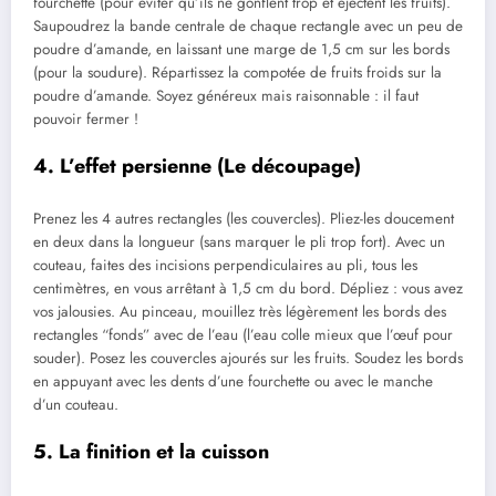
fourchette (pour éviter qu’ils ne gonflent trop et éjectent les fruits).
Saupoudrez la bande centrale de chaque rectangle avec un peu de
poudre d’amande, en laissant une marge de 1,5 cm sur les bords
(pour la soudure). Répartissez la compotée de fruits froids sur la
poudre d’amande. Soyez généreux mais raisonnable : il faut
pouvoir fermer !
4. L’effet persienne (Le découpage)
Prenez les 4 autres rectangles (les couvercles). Pliez-les doucement
en deux dans la longueur (sans marquer le pli trop fort). Avec un
couteau, faites des incisions perpendiculaires au pli, tous les
centimètres, en vous arrêtant à 1,5 cm du bord. Dépliez : vous avez
vos jalousies. Au pinceau, mouillez très légèrement les bords des
rectangles “fonds” avec de l’eau (l’eau colle mieux que l’œuf pour
souder). Posez les couvercles ajourés sur les fruits. Soudez les bords
en appuyant avec les dents d’une fourchette ou avec le manche
d’un couteau.
5. La finition et la cuisson