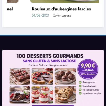
d’aubergines farcies
Confiture d
11/05/2021
Xavier Legrand
X