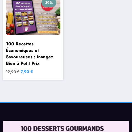
39%
100 Recettes
Économiques et
Savoureuses : Mangez
Bien à Petit Prix
Le
Le
12,90
€
7,90
€
prix
prix
initial
actuel
était :
est :
12,90 €.
7,90 €.