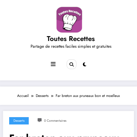
Aller
au
contenu
Toutes Recettes
Partage de recettes faciles simples et gratuites
Accueil
Desserts
Far breton aux pruneaux bon et moelleux
Desserts
0 Commentaires