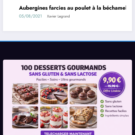
ubergines farcies au poulet à la béchamel
Rou
/08/2021
01/
Xavier Legrand