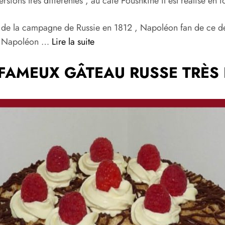
 versions très différentes , au café Poushkine il est réalisé
nt de la campagne de Russie en 1812 , Napoléon fan de ce dess
e à Napoléon …
Lire la suite
 FAMEUX GÂTEAU RUSSE TRÈS 