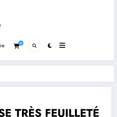
s
0
tre
E TRÈS FEUILLETÉ