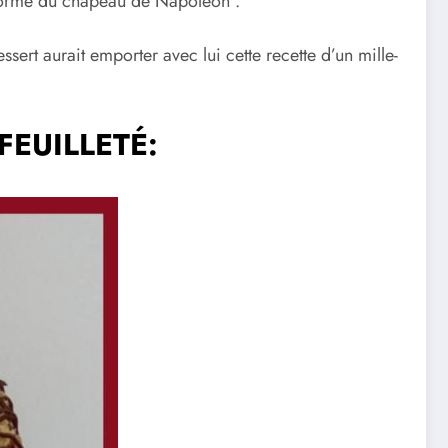
 en forme du chapeau de Napoléon .
ert aurait emporter avec lui cette recette d’un mille-
FEUILLETÉ: