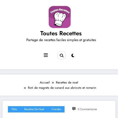
Aller
au
contenu
Toutes Recettes
Partage de recettes faciles simples et gratuites
Accueil
Recettes de noel
Roti de magrets de canard aux abricots et romarin
Plats
Recettes De Noel
Viandes
0 Commentaires