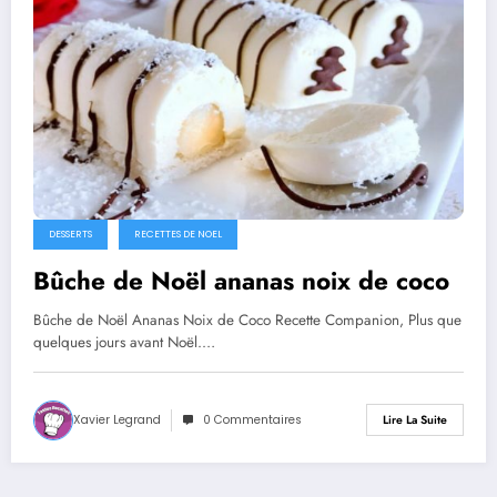
DESSERTS
RECETTES DE NOEL
Bûche de Noël ananas noix de coco
Bûche de Noël Ananas Noix de Coco Recette Companion, Plus que
quelques jours avant Noël.…
Xavier Legrand
0 Commentaires
Lire La Suite