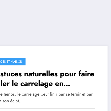
CES ET MAISON
stuces naturelles pour faire
ller le carrelage en
ramique
e temps, le carrelage peut finir par se ternir et par
e son éclat…