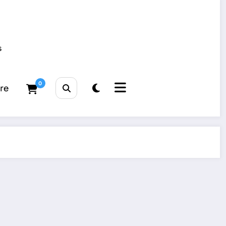
s
0
tre