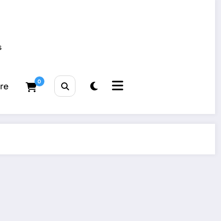
s
0
tre