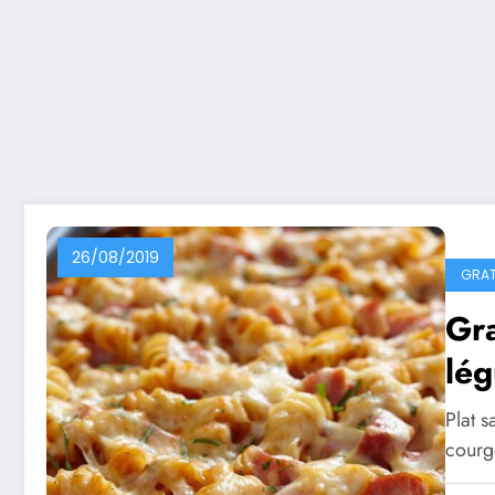
26/08/2019
GRAT
Gra
lé
Plat 
courg