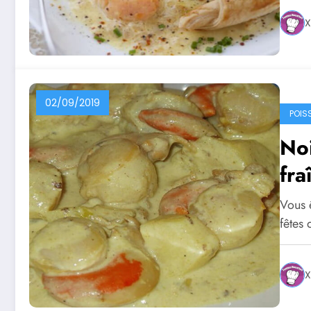
X
02/09/2019
POIS
Noi
fr
Vous ê
fêtes 
X