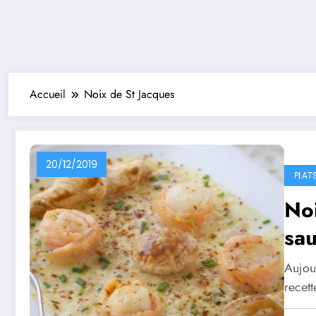
Accueil
Noix de St Jacques
20/12/2019
PLAT
Noi
sa
Aujou
recet