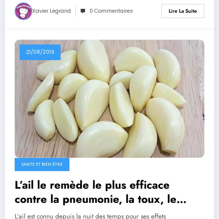
Xavier Legrand
0 Commentaires
Lire La Suite
21/08/2019
SANTE ET BIEN ÊTRE
L’ail le remède le plus efficace
contre la pneumonie, la toux, le
rhume et les infections de l’oreille
L’ail est connu depuis la nuit des temps pour ses effets