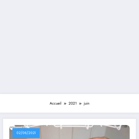
Accueil
2021
juin
02/06/2021