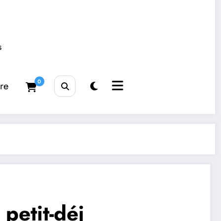
s
0
tre
petit-déj