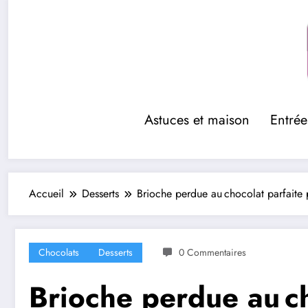
Aller
au
contenu
Astuces et maison
Entrée
Accueil
Desserts
Brioche perdue au chocolat parfaite p
Chocolats
Desserts
0 Commentaires
Brioche perdue au cho