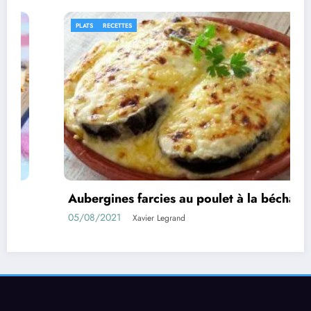
RECETTES
IDÉES R
rgines farcies au poulet à la béchamel
Roule
8/2021
01/08/
Xavier Legrand