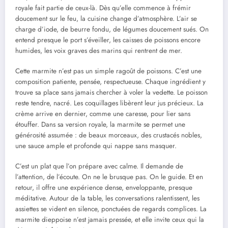
royale fait partie de ceux-là. Dès qu’elle commence à frémir
doucement sur le feu, la cuisine change d’atmosphère. L’air se
charge d’iode, de beurre fondu, de légumes doucement sués. On
entend presque le port s’éveiller, les caisses de poissons encore
humides, les voix graves des marins qui rentrent de mer.
Cette marmite n’est pas un simple ragoût de poissons. C’est une
composition patiente, pensée, respectueuse. Chaque ingrédient y
trouve sa place sans jamais chercher à voler la vedette. Le poisson
reste tendre, nacré. Les coquillages libèrent leur jus précieux. La
crème arrive en dernier, comme une caresse, pour lier sans
étouffer. Dans sa version royale, la marmite se permet une
générosité assumée : de beaux morceaux, des crustacés nobles,
une sauce ample et profonde qui nappe sans masquer.
C’est un plat que l’on prépare avec calme. Il demande de
l’attention, de l’écoute. On ne le brusque pas. On le guide. Et en
retour, il offre une expérience dense, enveloppante, presque
méditative. Autour de la table, les conversations ralentissent, les
assiettes se vident en silence, ponctuées de regards complices. La
marmite dieppoise n’est jamais pressée, et elle invite ceux qui la