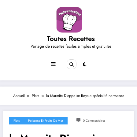
Aller
au
contenu
Toutes Recettes
Partage de recettes faciles simples et gratuites
Accueil
Plats
la Marmite Dieppoise Royale spécialité normande
Plats
Poissons Et Fruits De Mer
0 Commentaires