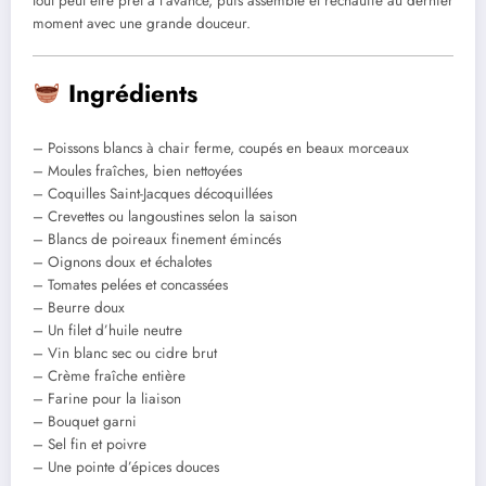
tout peut être prêt à l’avance, puis assemblé et réchauffé au dernier
moment avec une grande douceur.
Ingrédients
– Poissons blancs à chair ferme, coupés en beaux morceaux
– Moules fraîches, bien nettoyées
– Coquilles Saint-Jacques décoquillées
– Crevettes ou langoustines selon la saison
– Blancs de poireaux finement émincés
– Oignons doux et échalotes
– Tomates pelées et concassées
– Beurre doux
– Un filet d’huile neutre
– Vin blanc sec ou cidre brut
– Crème fraîche entière
– Farine pour la liaison
– Bouquet garni
– Sel fin et poivre
– Une pointe d’épices douces