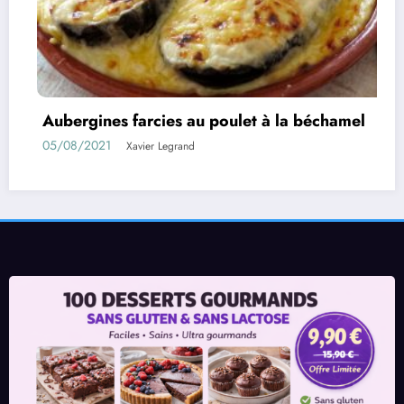
rcies au poulet à la béchamel
Rouleaux d’aub
01/08/2021
ier Legrand
Xavie