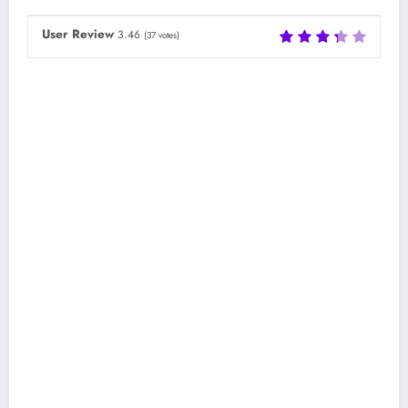
User Review
3.46
(
37
votes)