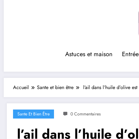
Aller
au
contenu
Astuces et maison
Entrée
Accueil
Sante et bien être
l’ail dans l’huile d’olive es
Sante Et Bien Être
0 Commentaires
l’ail dans l’huile d’o