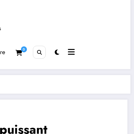
s
0
tre
 puissant