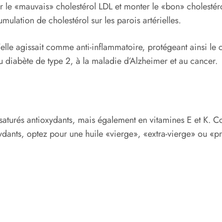
ser le «mauvais» cholestérol LDL et monter le «bon» cholest
mulation de cholestérol sur les parois artérielles.
lle agissait comme anti-inflammatoire, protégeant ainsi le c
au diabète de type 2, à la maladie d’Alzheimer et au cancer.
saturés antioxydants, mais également en vitamines E et K. Co
xydants, optez pour une huile «vierge», «extra-vierge» ou «pr