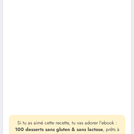
Si tu as aimé cette recette, tu vas adorer l’ebook :
100 desserts sans gluten & sans lactose
, prêts à