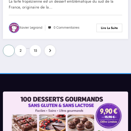
La tarte tropézienne est un dessert emblématique du sud de la
France, originaire de la…
Xavier Legrand
0 Commentaires
Lire La Suite
Pagination
…
1
2
15
des
publications