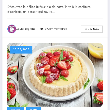
Découvrez le délice irrésistible de notre Tarte à la confiture
d'abricots, un dessert qui ravira…
Xavier Legrand
0 Commentaires
Lire La Suite
25/05/2023
DESSERTS
TARTES