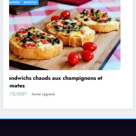
PLATS
RECETTES
Aubergines farcies au poulet à la béchamel
05/08/2021
Xavier Legrand