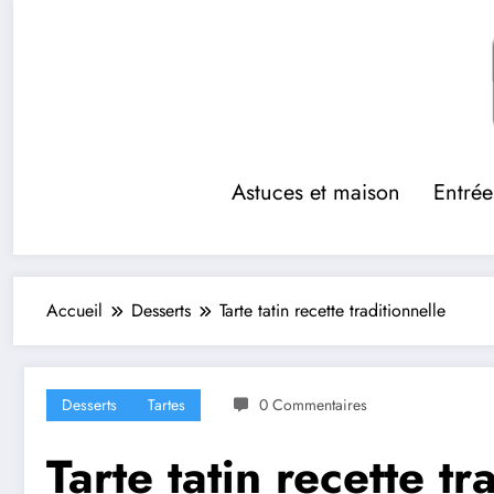
Aller
au
contenu
Astuces et maison
Entrée
Accueil
Desserts
Tarte tatin recette traditionnelle
Desserts
Tartes
0 Commentaires
Tarte tatin recette tr