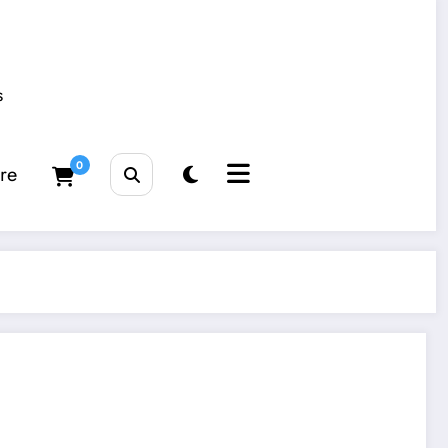
s
0
tre