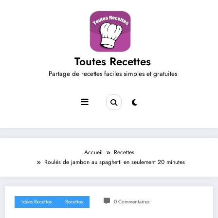
Aller
au
contenu
Toutes Recettes
Partage de recettes faciles simples et gratuites
Accueil
Recettes
Roulés de jambon au spaghetti en seulement 20 minutes
Idées Recettes
Recettes
0 Commentaires