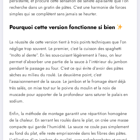
persistante, et procure cette sensation de satiété apaisante que l’on
recherche dans un gratin de pâtes. C’est une harmonie de forces
simples qui se complètent sans jamais se heurter.
Pourquoi cette version fonctionne si bien
La réussite de cette version tient à trois points techniques que l’on
néglige trop souvent. Le premier, c’est la cuisson des spaghetti
“molto al dente”. En les sous-cuisant légèrement à l’eau, on leur
permet d’absorber une partie de la sauce à l’intérieur du jambon
pendant le passage au four. C’est ce qui évite d’avoir des pâtes
sèches au milieu du roulé. Le deuxième point, c’est
l’assaisonnement de la sauce. Le jambon et le fromage étant déjà
très salés, on mise tout sur le poivre du moulin et la noix de
muscade pour apporter de la profondeur sans saturer le palais en
sodium.
Enfin, la méthode de montage garantit une répartition homogène
de la chaleur. En serrant les roulés dans le plat, on crée une masse
compacte qui garde l’humidité. La sauce ne coule pas simplement
au fond du plat, elle reste emprisonnée dans les fibres des pâtes.
L’utilisation d’un jambon de qualité, sans polyphosphates et coupé