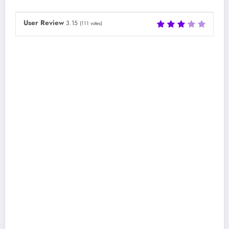
User Review
3.15
(
111
votes)