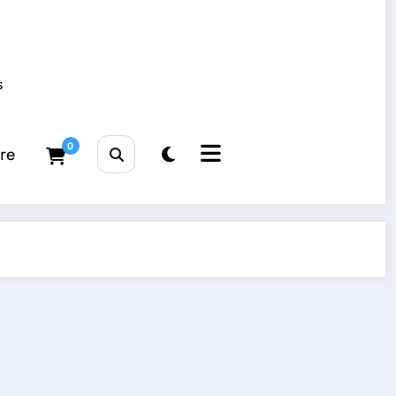
s
0
tre