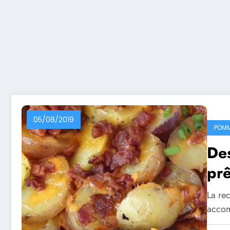
05/08/2019
POMM
Des
prê
La rec
acco