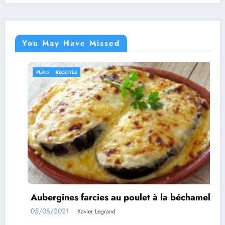
You May Have Missed
RECETTES
IDÉES R
rgines farcies au poulet à la béchamel
Roule
8/2021
01/08/
Xavier Legrand