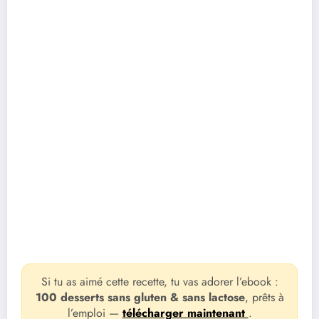
Si tu as aimé cette recette, tu vas adorer l’ebook :
100 desserts sans gluten & sans lactose
, prêts à
l’emploi —
télécharger maintenant
.