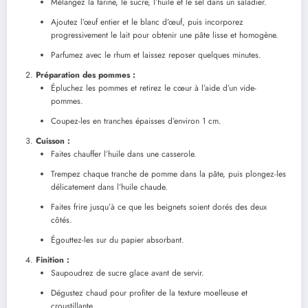
Mélangez la farine, le sucre, l’huile et le sel dans un saladier.
Ajoutez l’œuf entier et le blanc d’œuf, puis incorporez
progressivement le lait pour obtenir une pâte lisse et homogène.
Parfumez avec le rhum et laissez reposer quelques minutes.
Préparation des pommes :
Épluchez les pommes et retirez le cœur à l’aide d’un vide-
pommes.
Coupez-les en tranches épaisses d’environ 1 cm.
Cuisson :
Faites chauffer l’huile dans une casserole.
Trempez chaque tranche de pomme dans la pâte, puis plongez-les
délicatement dans l’huile chaude.
Faites frire jusqu’à ce que les beignets soient dorés des deux
côtés.
Égouttez-les sur du papier absorbant.
Finition :
Saupoudrez de sucre glace avant de servir.
Dégustez chaud pour profiter de la texture moelleuse et
croustillante.