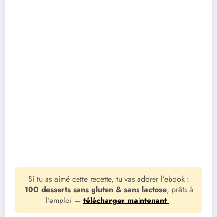
Si tu as aimé cette recette, tu vas adorer l’ebook :
100 desserts sans gluten & sans lactose
, prêts à
l’emploi —
télécharger maintenant
.