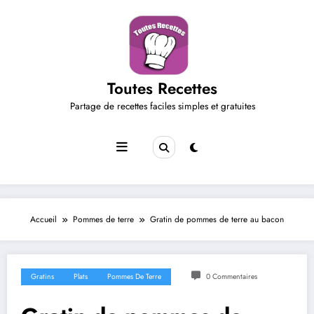
Aller
au
contenu
Toutes Recettes
Partage de recettes faciles simples et gratuites
Accueil
Pommes de terre
Gratin de pommes de terre au bacon
Gratins
Plats
Pommes De Terre
0 Commentaires