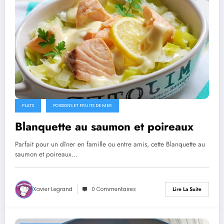
PLATS
POISSONS ET FRUITS DE MER
Blanquette au saumon et poireaux
Parfait pour un dîner en famille ou entre amis, cette Blanquette au
saumon et poireaux…
Xavier Legrand
0 Commentaires
Lire La Suite