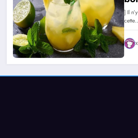
] Il n
cette
X