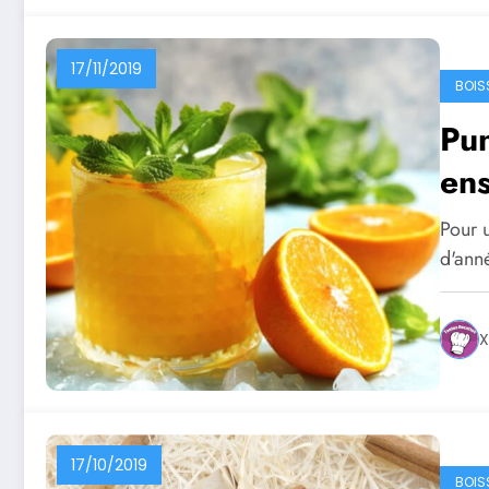
17/11/2019
BOIS
Pun
ens
Pour u
d'ann
X
17/10/2019
BOIS