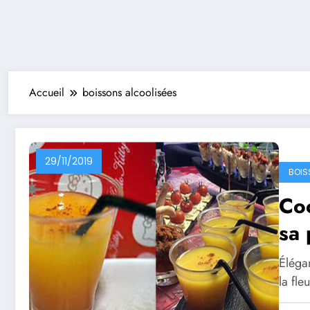
Accueil
boissons alcoolisées
29/11/2019
BOIS
Coc
sa 
Élégan
la fle