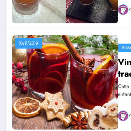
X
18/11/2019
BOIS
Vin
tra
Cette 
enfan
X