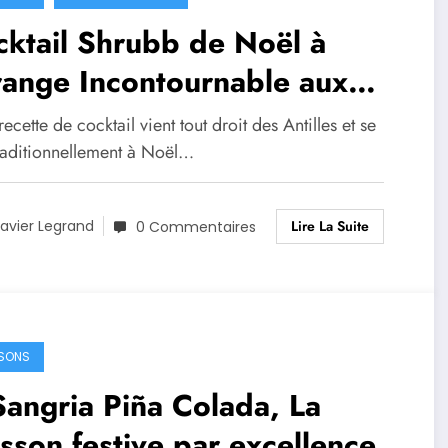
ktail Shrubb de Noël à
range Incontournable aux
illes
recette de cocktail vient tout droit des Antilles et se
traditionnellement à Noël…
Lire La Suite
avier Legrand
0 Commentaires
SONS
Sangria Piña Colada, La
sson festive par excellence