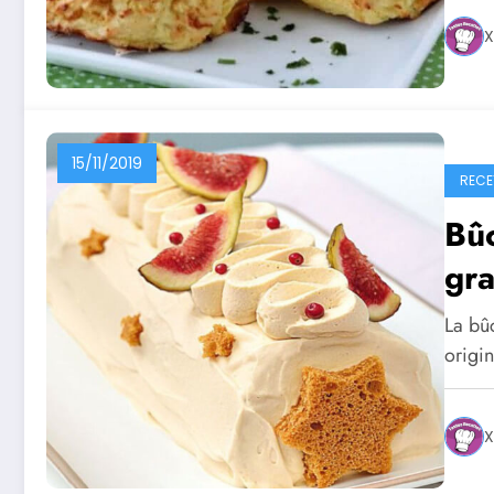
X
15/11/2019
RECE
Bûc
gra
La bûc
origin
X