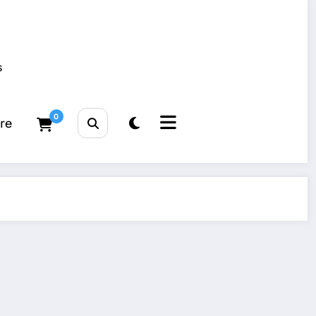
s
0
tre