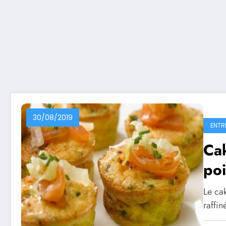
30/08/2019
ENTR
Ca
po
Le ca
raffin