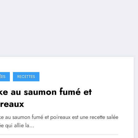
ÉES
RECETTES
ke au saumon fumé et
ireaux
ke au saumon fumé et poireaux est une recette salée
ée qui allie la…