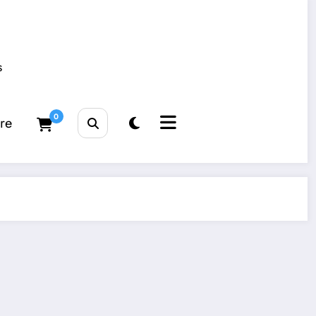
s
0
tre