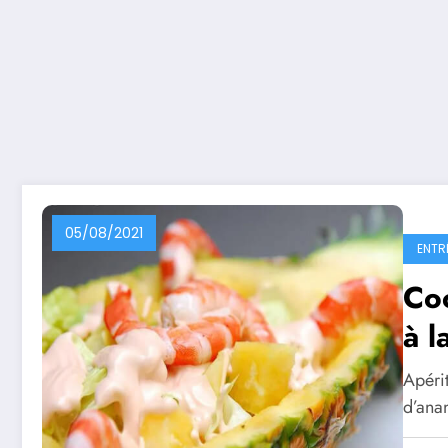
05/08/2021
ENTR
Coc
à l
Apérit
d’ana