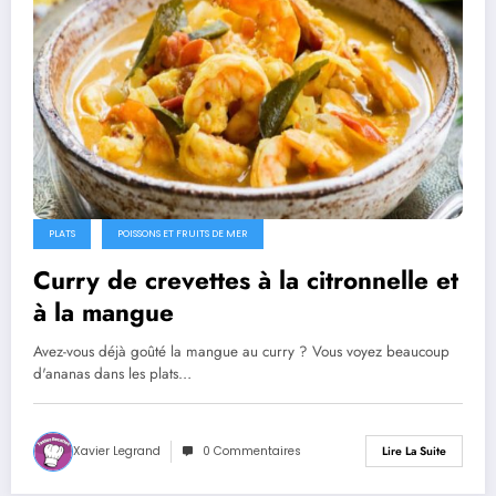
PLATS
POISSONS ET FRUITS DE MER
Curry de crevettes à la citronnelle et
à la mangue
Avez-vous déjà goûté la mangue au curry ? Vous voyez beaucoup
d'ananas dans les plats…
Xavier Legrand
0 Commentaires
Lire La Suite