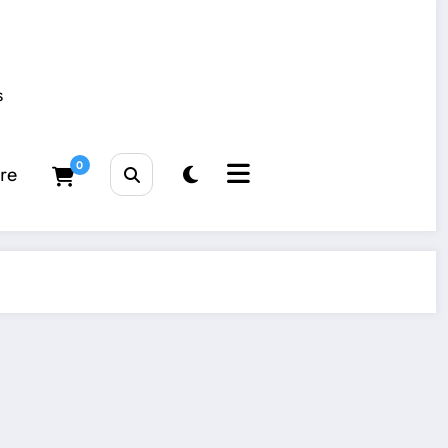
s
0
tre