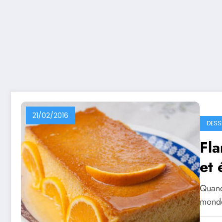
21/02/2016
DESS
Fla
et
Quand
monde