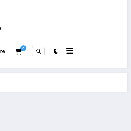
s
0
tre