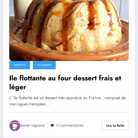
DESSERTS
PATISSERIE
Ile flottante au four dessert frais et
léger
L' île flottante est un dessert très apprécié en France , composé de
meringues trempées…
Xavier Legrand
0 Commentaires
Lire La Suite