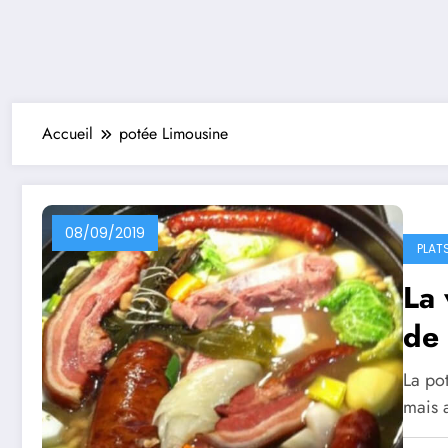
Accueil
potée Limousine
08/09/2019
PLAT
La 
de 
La pot
mais a