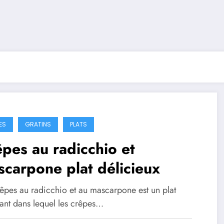
ES
GRATINS
PLATS
pes au radicchio et
carpone plat délicieux
rêpes au radicchio et au mascarpone est un plat
hant dans lequel les crêpes…