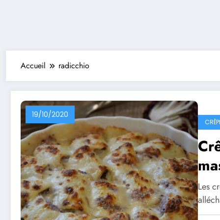
Accueil
radicchio
19/10/2020
CRÊP
Crê
mas
Les c
alléc