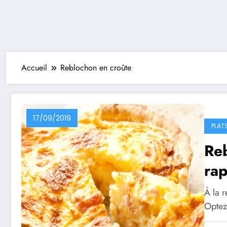
Accueil
Reblochon en croûte
17/09/2019
PLAT
Reb
rap
À la r
Optez