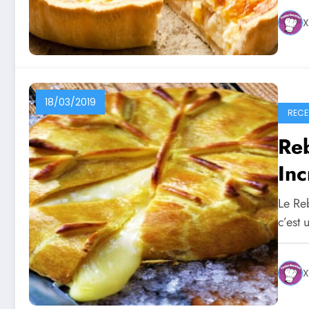
X
18/03/2019
RECE
Re
Inc
Le Reb
c’est
X