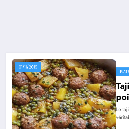
01/11/2019
PLAT
Taj
poi
Le taj
vérit