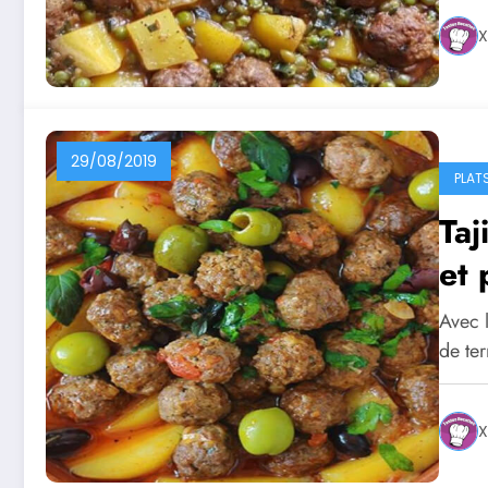
X
29/08/2019
PLAT
Taj
et
Avec 
de te
X