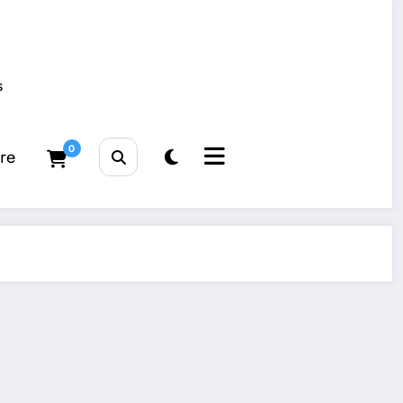
s
0
tre