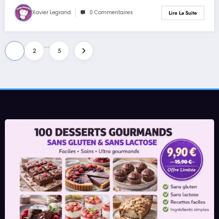
Xavier Legrand
0 Commentaires
Lire La Suite
Pagination
…
1
2
5
des
publications