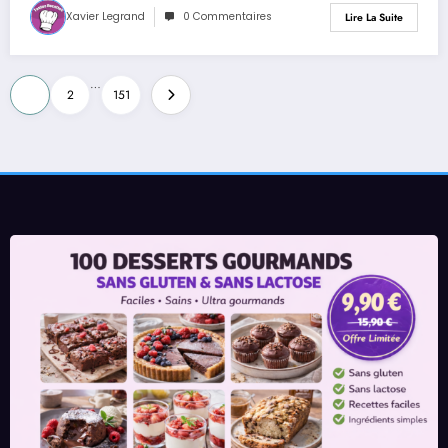
Xavier Legrand
0 Commentaires
Lire La Suite
Pagination
…
1
2
151
des
publications