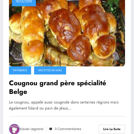
19/12/2019
PATISSERIE
RECETTES DE NOEL
Cougnou grand père spécialité
Belge
Le cougnou, appelé aussi cougnole dans certaines régions mais
également folard ou pain de Jésus,…
Xavier Legrand
0 Commentaires
Lire La Suite