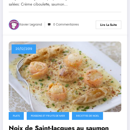
salées: Crème ciboulette, saumon…
Xavier Legrand
0 Commentaires
Lire La Suite
20/12/2019
PLATS
POISSONS ET FRUITS DE MER
RECETTES DE NOEL
Noix de Saint-Jacques au saumon