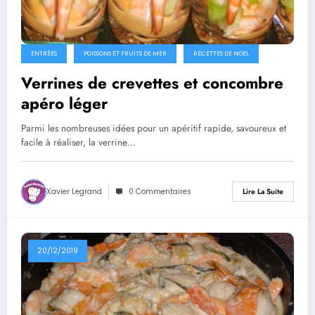
ENTRÉES
POISSONS ET FRUITS DE MER
RECETTES DE NOEL
Verrines de crevettes et concombre
apéro léger
Parmi les nombreuses idées pour un apéritif rapide, savoureux et
facile à réaliser, la verrine…
Xavier Legrand
0 Commentaires
Lire La Suite
20/12/2019