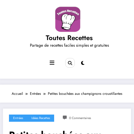
Aller
au
contenu
Toutes Recettes
Partage de recettes faciles simples et gratuites
Accueil
Entrées
Petites bouchées aux champignons croustillantes
Entrées
Idées Recettes
0 Commentaires