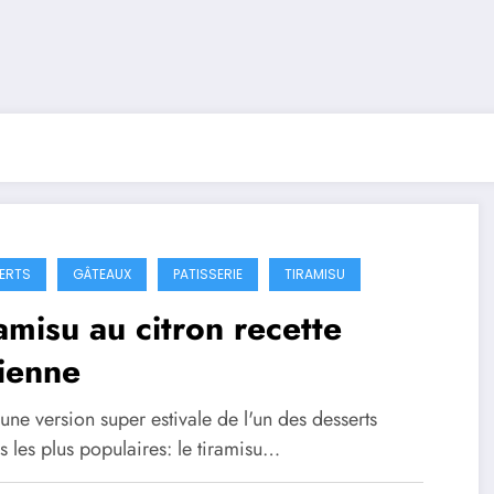
ERTS
GÂTEAUX
PATISSERIE
TIRAMISU
amisu au citron recette
lienne
une version super estivale de l'un des desserts
ns les plus populaires: le tiramisu…