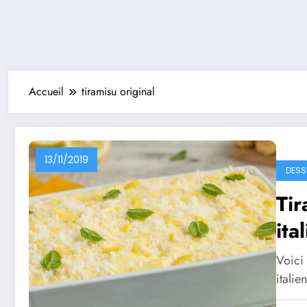
Accueil
tiramisu original
13/11/2019
DESS
Tir
ita
Voici 
italie