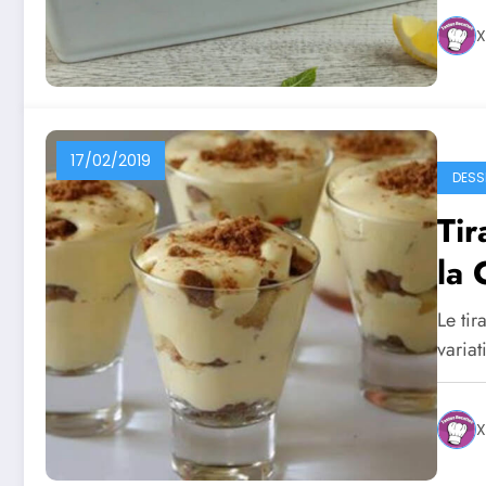
X
17/02/2019
DESS
Ti
la 
Le ti
varia
X