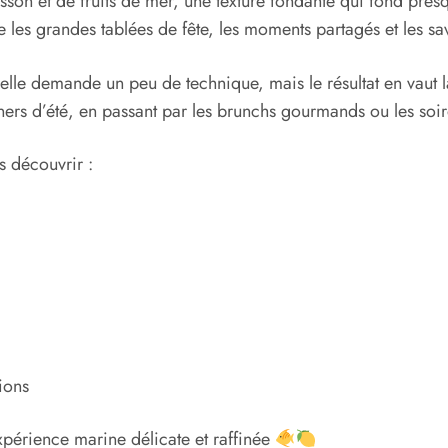
sson et de fruits de mer, une texture fondante qui fond pres
e les grandes tablées de fête, les moments partagés et les sa
 elle demande un peu de technique, mais le résultat en vaut l
rs d’été, en passant par les brunchs gourmands ou les soir
as découvrir :
ions
expérience marine délicate et raffinée