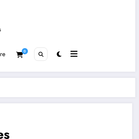
s
0
tre
es