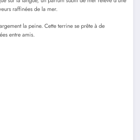
que sur la langue, un parfum subtil de mer relevé d’une
veurs raffinées de la mer.
argement la peine. Cette terrine se prête à de
ées entre amis.