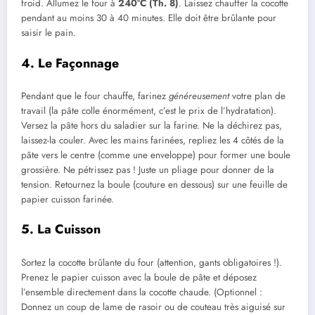
froid. Allumez le four à
240°C (Th. 8)
. Laissez chauffer la cocotte
pendant au moins 30 à 40 minutes. Elle doit être brûlante pour
saisir le pain.
4. Le Façonnage
Pendant que le four chauffe, farinez
généreusement
votre plan de
travail (la pâte colle énormément, c’est le prix de l’hydratation).
Versez la pâte hors du saladier sur la farine. Ne la déchirez pas,
laissez-la couler. Avec les mains farinées, repliez les 4 côtés de la
pâte vers le centre (comme une enveloppe) pour former une boule
grossière. Ne pétrissez pas ! Juste un pliage pour donner de la
tension. Retournez la boule (couture en dessous) sur une feuille de
papier cuisson farinée.
5. La Cuisson
Sortez la cocotte brûlante du four (attention, gants obligatoires !).
Prenez le papier cuisson avec la boule de pâte et déposez
l’ensemble directement dans la cocotte chaude. (Optionnel :
Donnez un coup de lame de rasoir ou de couteau très aiguisé sur