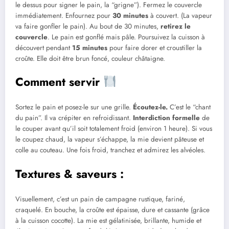
le dessus pour signer le pain, la “grigne”). Fermez le couvercle
immédiatement. Enfournez pour
30 minutes
à couvert. (La vapeur
va faire gonfler le pain). Au bout de 30 minutes,
retirez le
couvercle
. Le pain est gonflé mais pâle. Poursuivez la cuisson à
découvert pendant
15 minutes
pour faire dorer et croustiller la
croûte. Elle doit être brun foncé, couleur châtaigne.
Comment servir
Sortez le pain et posez-le sur une grille.
Écoutez-le.
C’est le “chant
du pain”. Il va crépiter en refroidissant.
Interdiction formelle
de
le couper avant qu’il soit totalement froid (environ 1 heure). Si vous
le coupez chaud, la vapeur s’échappe, la mie devient pâteuse et
colle au couteau. Une fois froid, tranchez et admirez les alvéoles.
Textures & saveurs :
Visuellement, c’est un pain de campagne rustique, fariné,
craquelé. En bouche, la croûte est épaisse, dure et cassante (grâce
à la cuisson cocotte). La mie est gélatinisée, brillante, humide et