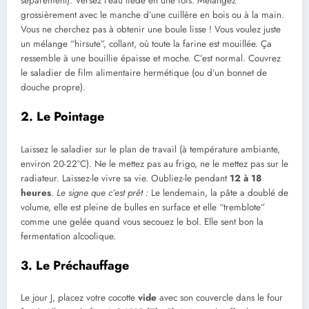
séparément). Versez l’eau tiède en une fois. Mélangez
grossièrement avec le manche d’une cuillère en bois ou à la main.
Vous ne cherchez pas à obtenir une boule lisse ! Vous voulez juste
un mélange “hirsute”, collant, où toute la farine est mouillée. Ça
ressemble à une bouillie épaisse et moche. C’est normal. Couvrez
le saladier de film alimentaire hermétique (ou d’un bonnet de
douche propre).
2. Le Pointage
Laissez le saladier sur le plan de travail (à température ambiante,
environ 20-22°C). Ne le mettez pas au frigo, ne le mettez pas sur le
radiateur. Laissez-le vivre sa vie. Oubliez-le pendant
12 à 18
heures
.
Le signe que c’est prêt :
Le lendemain, la pâte a doublé de
volume, elle est pleine de bulles en surface et elle “tremblote”
comme une gelée quand vous secouez le bol. Elle sent bon la
fermentation alcoolique.
3. Le Préchauffage
Le jour J, placez votre cocotte
vide
avec son couvercle dans le four