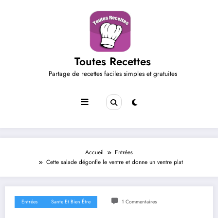
Aller
au
contenu
Toutes Recettes
Partage de recettes faciles simples et gratuites
Accueil
Entrées
Cette salade dégonfle le ventre et donne un ventre plat
Entrées
Sante Et Bien Être
1 Commentaires