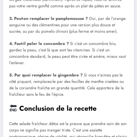
pas votre ventre gonflé comme après un plat de pâtes en sauce.
3. Peut-on remplacer le pamplemousse ?
Oui, par de l’orange
sanguine ou des clémentines pour une version plus douce et
sucrée, ou par du pomelo chinois (plus ferme et moins amer).
4. Faut-il peler le concombre ?
Si c’est un concombre bio,
gardez la peau, c’est là que sont les vitamines. Si c’est un
concombre standard, la peau peut être cirée et amère, mieux vaut
l’enlever.
5. Par quoi remplacer le gingembre ?
Si vous n’aimez pas le
côté piquant, remplacez-le par des feuilles de menthe ciselées ou
de la coriandre fraîche en grande quantité. Cela apportera de la
fraîcheur sans le feu de l’épice.
Conclusion de la recette
Cette salade fraîcheur détox est la preuve que prendre soin de son
corps ne signifie pas manger triste. C’est une assiette
gastronomique, pleine de vitalité, qui réconcilie bien-être et plaisir.