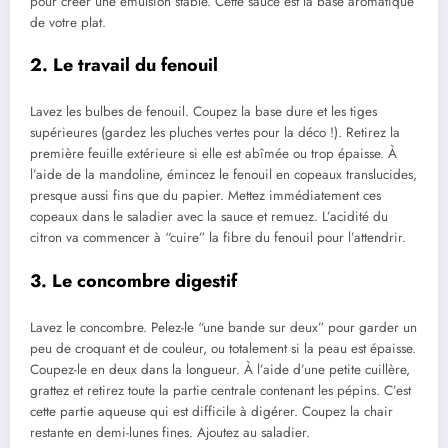
pour créer une émulsion stable. Cette sauce est la base aromatique
de votre plat.
2. Le travail du fenouil
Lavez les bulbes de fenouil. Coupez la base dure et les tiges
supérieures (gardez les pluches vertes pour la déco !). Retirez la
première feuille extérieure si elle est abîmée ou trop épaisse. À
l’aide de la mandoline, émincez le fenouil en copeaux translucides,
presque aussi fins que du papier. Mettez immédiatement ces
copeaux dans le saladier avec la sauce et remuez. L’acidité du
citron va commencer à “cuire” la fibre du fenouil pour l’attendrir.
3. Le concombre digestif
Lavez le concombre. Pelez-le “une bande sur deux” pour garder un
peu de croquant et de couleur, ou totalement si la peau est épaisse.
Coupez-le en deux dans la longueur. À l’aide d’une petite cuillère,
grattez et retirez toute la partie centrale contenant les pépins. C’est
cette partie aqueuse qui est difficile à digérer. Coupez la chair
restante en demi-lunes fines. Ajoutez au saladier.