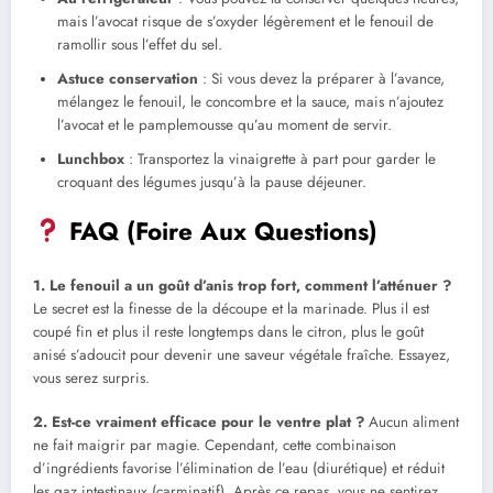
mais l’avocat risque de s’oxyder légèrement et le fenouil de
ramollir sous l’effet du sel.
Astuce conservation
: Si vous devez la préparer à l’avance,
mélangez le fenouil, le concombre et la sauce, mais n’ajoutez
l’avocat et le pamplemousse qu’au moment de servir.
Lunchbox
: Transportez la vinaigrette à part pour garder le
croquant des légumes jusqu’à la pause déjeuner.
FAQ (Foire Aux Questions)
1. Le fenouil a un goût d’anis trop fort, comment l’atténuer ?
Le secret est la finesse de la découpe et la marinade. Plus il est
coupé fin et plus il reste longtemps dans le citron, plus le goût
anisé s’adoucit pour devenir une saveur végétale fraîche. Essayez,
vous serez surpris.
2. Est-ce vraiment efficace pour le ventre plat ?
Aucun aliment
ne fait maigrir par magie. Cependant, cette combinaison
d’ingrédients favorise l’élimination de l’eau (diurétique) et réduit
les gaz intestinaux (carminatif). Après ce repas, vous ne sentirez