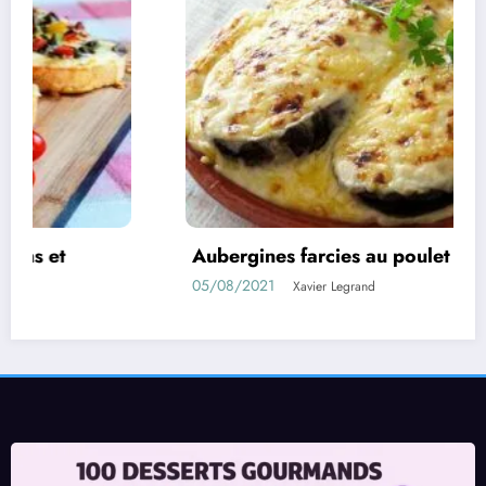
Aubergines farcies au poulet à la béchamel
R
05/08/2021
0
Xavier Legrand