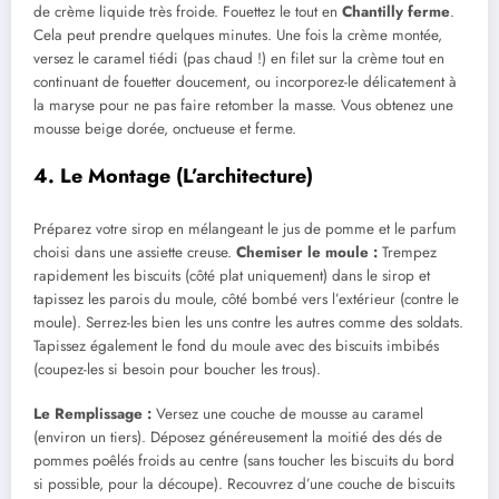
de crème liquide très froide. Fouettez le tout en
Chantilly ferme
.
Cela peut prendre quelques minutes. Une fois la crème montée,
versez le caramel tiédi (pas chaud !) en filet sur la crème tout en
continuant de fouetter doucement, ou incorporez-le délicatement à
la maryse pour ne pas faire retomber la masse. Vous obtenez une
mousse beige dorée, onctueuse et ferme.
4. Le Montage (L’architecture)
Préparez votre sirop en mélangeant le jus de pomme et le parfum
choisi dans une assiette creuse.
Chemiser le moule :
Trempez
rapidement les biscuits (côté plat uniquement) dans le sirop et
tapissez les parois du moule, côté bombé vers l’extérieur (contre le
moule). Serrez-les bien les uns contre les autres comme des soldats.
Tapissez également le fond du moule avec des biscuits imbibés
(coupez-les si besoin pour boucher les trous).
Le Remplissage :
Versez une couche de mousse au caramel
(environ un tiers). Déposez généreusement la moitié des dés de
pommes poêlés froids au centre (sans toucher les biscuits du bord
si possible, pour la découpe). Recouvrez d’une couche de biscuits