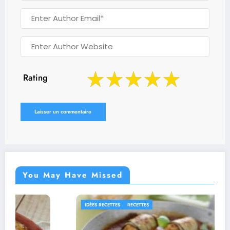
Rating
You May Have Missed
 RECETTES
RECETTES
RECETT