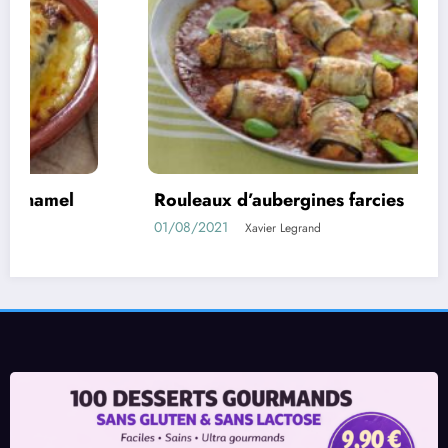
eaux d’aubergines farcies
Confi
/2021
11/05/
Xavier Legrand